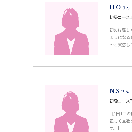
H.O
さん
初級コース1
初めは難し
ようになる
～と実感し
N.S
さん
初級コース7
【1回1回
正しく点数
す。】