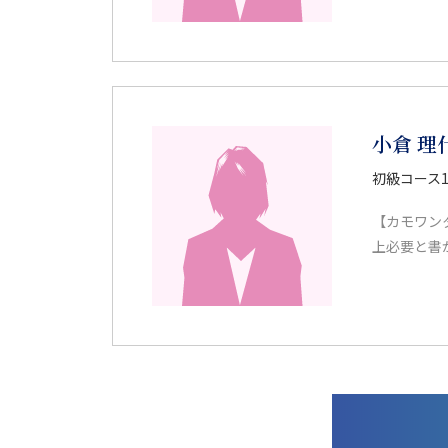
小倉 理
初級コース
【カモワン
上必要と書