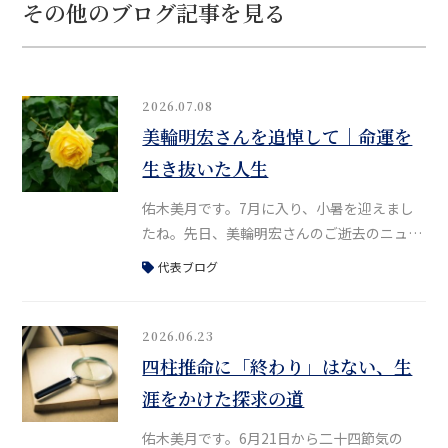
その他のブログ記事を見る
2026.07.08
美輪明宏さんを追悼して｜命運を
生き抜いた人生
佑木美月です。7月に入り、小暑を迎えまし
たね。先日、美輪明宏さんのご逝去のニュー
スがありました。かねてより体調が優れない
代表ブログ
というお話をある場所で伺っていたため、そ
のお知らせに大きな驚きはなかったものの、
やはり寂しさがこみ上げます。私は美輪さん
2026.06.23
のファンで、30代の頃は大阪で、舞台「黒蜥
四柱推命に「終わり」はない、生
蜴」や「毛皮のマリー」、「愛の讃歌〜エデ
涯をかけた探求の道
ィット・ピアフ物語〜」などをよく観に行っ
ていました。当時、美輪さんはすでに80
佑木美月です。6月21日から二十四節気の