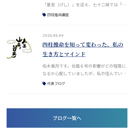
「夏至（げし）」を迎え、七十二候では「乃
東枯（なつかれくさかるる）」の時期に入り
四柱推命講座
ました。いよいよ夏本番に向かう季節です
ね。さて、先日「四柱推命プロフェッショナ
ルコース16期」が無事に修了いたしました。
2026.06.04
受講生のTさんから、修了後のご感想
四柱推命を知って変わった、私の
（https://www.mituki-
生き方とマインド
y.com/voice/5935/）をいただきましたので
掲載させていただきます。難しい
佑木美月です。台風６号の影響がどの程度に
なるか心配していましたが、私の住んでいる
地域はそこまでひどくなく、ほっと一安心し
代表ブログ
ました。皆さんはお変わりありませんか？昨
日は鑑定のお仕事などで大阪に行っていまし
た。対面鑑定は、昨年は奈良オフィスとオン
ラインのみで受け付けていましたが、現在は
ブログ一覧へ
大阪での対面鑑定も再開しています。さて、
今日は改めて、私が四柱推命を知っていて救
われた、あるいは「本当に良かった」と思っ