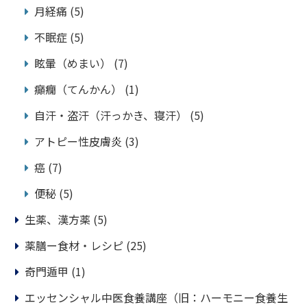
月経痛
(5)
不眠症
(5)
眩暈（めまい）
(7)
癲癇（てんかん）
(1)
自汗・盗汗（汗っかき、寝汗）
(5)
アトピー性皮膚炎
(3)
癌
(7)
便秘
(5)
生薬、漢方薬
(5)
薬膳ー食材・レシピ
(25)
奇門遁甲
(1)
エッセンシャル中医食養講座（旧：ハーモニー食養生