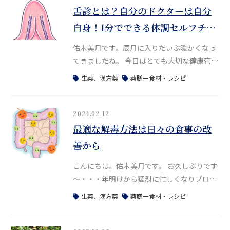
舌診とは？自分のドクターは自分
自身！1分でできる体調セルフチェ
ック
佑木美月です。辰月に入りだいぶ暖かくなっ
てきましたね。 今日はとても大切な健康管理
についてのお話です。 以前も、ここ数年、お
生薬、漢方薬
薬膳ー食材・レシピ
客様、受講生さんなど含め、私の周りで脳梗
塞や癌、難病など重い病気になられる方、亡
くなられる方が増えているとお話ししまし
2024.02.12
た。 藤江さんが最近YouTubeで、2025年1月
最適な解毒方法は日々の食事の改
の日本人の死亡数が異常すぎると、詳しいデ
善から
ータをあげながら解説されているのもみ
こんにちは。佑木美月です。 お久しぶりです
～・・・年明けから猛烈に忙しくなりブログ
の更新ができませんでした。新たにフリーラ
生薬、漢方薬
薬膳ー食材・レシピ
ンスのエンジニアとしての仕事もスタートし
2月からは、大きめのWEB開発のプロジェク