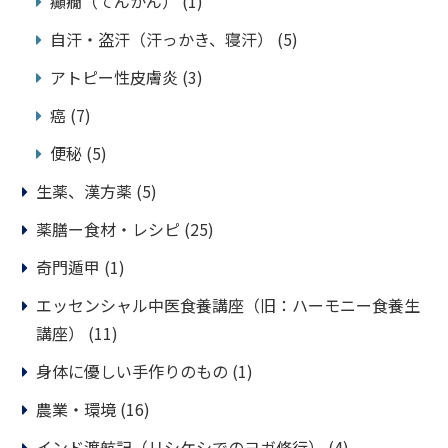
癲癇（てんかん）
(1)
自汗・盗汗（汗っかき、寝汗）
(5)
アトピー性皮膚炎
(3)
癌
(7)
便秘
(5)
生薬、漢方薬
(5)
薬膳ー食材・レシピ
(25)
奇門遁甲
(1)
エッセンシャル中医食養講座（旧：ハーモニー食養生
講座）
(11)
身体に優しい手作りのもの
(1)
農業・環境
(16)
インド渡航記（リシケシでのヨガ修行）
(4)