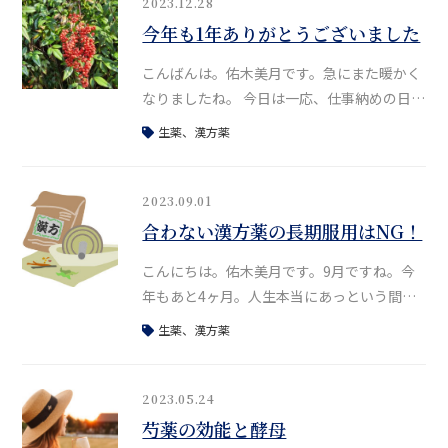
トに参画することになり、本業もあるので休
2023.12.28
みがなくなってしまい、やっと今日、午後か
今年も1年ありがとうございました
ら休みがとれたという感じです(笑) 今日は、
こんばんは。佑木美月です。急にまた暖かく
改めてすぐに取り組める「解毒」「デトック
なりましたね。 今日は一応、仕事納めの日で
ス」方法につ
一日バタバタしていました。 天河神社さんか
生薬、漢方薬
ら、毎年この時期に届けていただくものがあ
るのですが、今年は「お屠蘇」をいただきま
した。 お屠蘇の由来ってご存知でした？ 私
2023.09.01
は歴史的背景を知らないまま、今まで元旦に
合わない漢方薬の長期服用はNG！
はお屠蘇を飲むという習慣を続けてきまし
こんにちは。佑木美月です。9月ですね。今
た。&nbs
年もあと4ヶ月。人生本当にあっという間で
す。今年はとにかく、今のうちにしかできな
生薬、漢方薬
いこともダーッと進めています。そのため8
月は忙しすぎて、ブログが全然更新できてい
ませんでした。 最近ですが、四柱推命と合わ
2023.05.24
せて、漢方薬のご相談なども増えています。
芍薬の効能と酵母
なかでも、合わないものを6ヶ月～１年以上