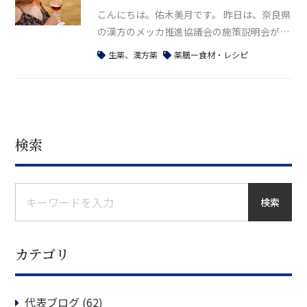
こんにちは。佑木美月です。 昨日は、奈良県
もの長期にわたって飲み続け、体調が悪化さ
の漢方のメッカ推進協議会の施策説明会があ
れているかたもいます。漢方薬
ったので、農業研究開発センターへ行ってき
生薬、漢方薬
薬膳ー食材・レシピ
ました。 農業研究開発センターは奈良にある
のですが、その地域に今まで行ったことがな
く、最寄りの大福駅近辺は畑や田んぼが広が
っていました。改めて奈良って結構広いな
～！と思いました。 ２０２１年に、奈良に移
検索
住しましたが住んでから知ったのですが、奈
良は漢
検索
カテゴリ
代表ブログ
(62)