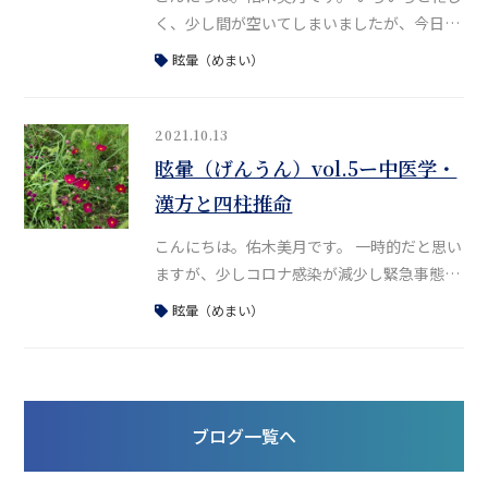
く、少し間が空いてしまいましたが、今日は
眩暈の5つ目の原因、虚証タイプの「腎精不
眩暈（めまい）
足」についてお話していきます。 五臓の腎
（水）が弱り、腎精が不足すると髄を生じら
れなくなります。 脳は髄の海なので、髄海不
2021.10.13
足となることで、脳と腎精の上下がともに虚
眩暈（げんうん）vol.5ー中医学・
となって、眩暈が生じてくると考えられてい
漢方と四柱推命
ます。 症状は、大きく分けて２つのグ
こんにちは。佑木美月です。 一時的だと思い
ますが、少しコロナ感染が減少し緊急事態宣
言が解除されましたので、今月から大阪での
眩暈（めまい）
対面講座も再開しています。8月からズーム
のみでの講座が続いたので、「久しぶりの対
面で楽しかったです！」とのお声も。 まだ辛
抱の時期は続くと思いますが、早く収束にむ
ブログ一覧へ
かってほしいと願うばかりです。 さて、今
日は眩暈の4つ目の原因、虚証タイプ