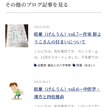
その他のブログ記事を見る
2021.11.01
眩暈（げんうん）vol.7ー作家 群よ
うこさんの目まいについて
こんにちは。佑木美月です。 カレンダー上
は、11月がスタートしました。干支暦では、
立冬が7日なのでもう少しあとになりま
起業家･著名人の八字考察
眩暈（めまい）
す。 今日は今回のテーマ「眩暈」について、
最後に八字と一緒に四柱推命と中医学的観点
から弁証していきたいと思います^^ 昔、ご
2021.10.27
紹介したこともある、群ようこさんの「ゆる
眩暈（げんうん）vol.6ー中医学・
い生活」。この本は、漢方の専門的な知識が
漢方と四柱推命
なくても楽しく読める本なので、お勧めで
す。&nb
こんにちは。佑木美月です。 いろいろと忙し