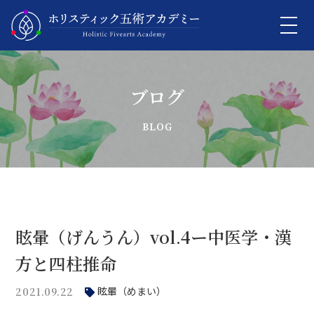
ブログ
眩暈（げんうん）vol.4ー中医学・漢
方と四柱推命
眩暈（めまい）
2021.09.22