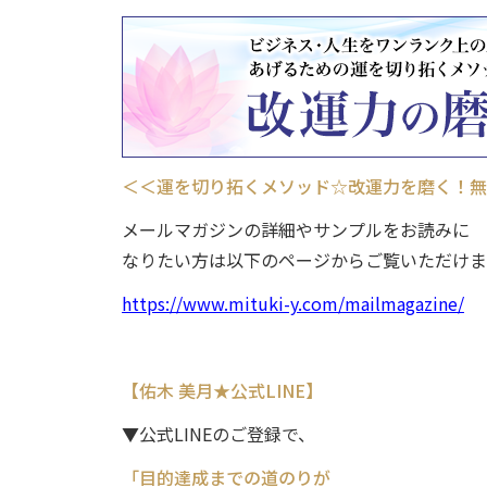
＜＜運を切り拓くメソッド☆
改運力を磨く！無
メールマガジンの詳細やサンプルをお読みに
なりたい方は以下のページからご覧いただけま
https://www.mituki-y.com/mailmagazine/
【佑木 美月★公式LINE】
▼公式LINEのご登録で、
「目的達成までの道のりが