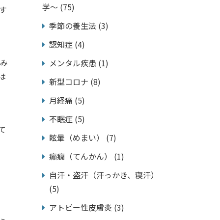
学～
(75)
す
季節の養生法
(3)
認知症
(4)
痛み
メンタル疾患
(1)
は
新型コロナ
(8)
月経痛
(5)
不眠症
(5)
て
眩暈（めまい）
(7)
癲癇（てんかん）
(1)
自汗・盗汗（汗っかき、寝汗）
(5)
アトピー性皮膚炎
(3)