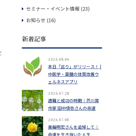
セミナー・イベント情報
(23)
お知らせ
(16)
新着記事
て
2026.08.04
本日「巡り」がリリース！ |
中医学・薬膳の体質改善ウ
ェルネスアプリ
2026.07.28
適職と成功の時期｜芥川賞
作家 田中慎弥さんの命運
2026.07.08
美輪明宏さんを追悼して｜
命運を生き抜いた人生