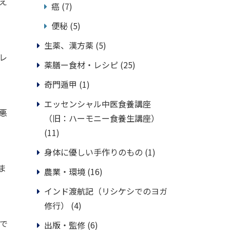
え
癌
(7)
便秘
(5)
生薬、漢方薬
(5)
レ
薬膳ー食材・レシピ
(25)
奇門遁甲
(1)
エッセンシャル中医食養講座
悪
（旧：ハーモニー食養生講座）
(11)
身体に優しい手作りのもの
(1)
ま
農業・環境
(16)
インド渡航記（リシケシでのヨガ
修行）
(4)
で
出版・監修
(6)