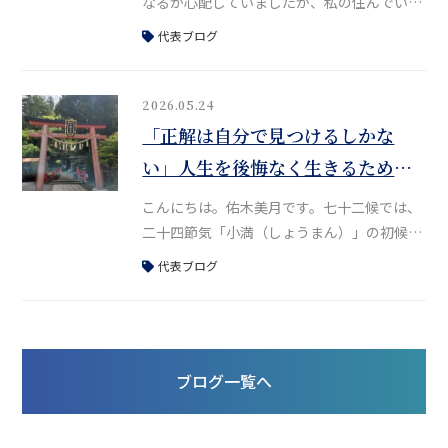
なるか心配していましたが、私の住んでいる
地域はそこまでひどくなく、ほっと一安心し
代表ブログ
ました。皆さんはお変わりありませんか？昨
日は鑑定のお仕事などで大阪に行っていまし
た。対面鑑定は、昨年は奈良オフィスとオン
2026.05.24
ラインのみで受け付けていましたが、現在は
「正解は自分で見つけるしかな
大阪での対面鑑定も再開しています。さて、
い」人生を後悔なく生きるために
今日は改めて、私が四柱推命を知っていて救
私が大切にしていること
われた、あるいは「本当に良かった」と思っ
こんにちは。佑木美月です。七十二候では、
二十四節気「小満（しょうまん）」の初候に
あたる「蚕起食桑（かいこおきてくわをは
代表ブログ
む）」の時期を迎えています。七十二候を意
識すると、季節の細かな移り変わりや、日本
の文化からの知恵を暮らしに取り入れること
ができますね。最近Noteを始めました。こ
ブログ一覧へ
ちらでは七十二候と日本の文化、そして食養
生について書いていますので、よかったら参
考にしてください。👉https://no