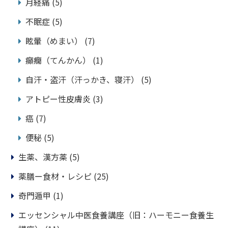
月経痛
(5)
不眠症
(5)
眩暈（めまい）
(7)
癲癇（てんかん）
(1)
自汗・盗汗（汗っかき、寝汗）
(5)
アトピー性皮膚炎
(3)
癌
(7)
便秘
(5)
生薬、漢方薬
(5)
薬膳ー食材・レシピ
(25)
奇門遁甲
(1)
エッセンシャル中医食養講座（旧：ハーモニー食養生