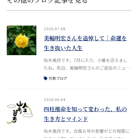
2026.07.08
美輪明宏さんを追悼して｜命運を
生き抜いた人生
佑木美月です。7月に入り、小暑を迎えまし
たね。先日、美輪明宏さんのご逝去のニュー
スがありました。かねてより体調が優れない
代表ブログ
というお話をある場所で伺っていたため、そ
のお知らせに大きな驚きはなかったものの、
やはり寂しさがこみ上げます。私は美輪さん
2026.06.04
のファンで、30代の頃は大阪で、舞台「黒蜥
四柱推命を知って変わった、私の
蜴」や「毛皮のマリー」、「愛の讃歌〜エデ
生き方とマインド
ィット・ピアフ物語〜」などをよく観に行っ
ていました。当時、美輪さんはすでに80
佑木美月です。台風６号の影響がどの程度に