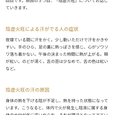
回目です。原因の３つ目、「陰虚火旺」についてお話し
ていきます。
陰虚火旺による汗がでる人の症状
夜寝ている間に汗をかく。少し動いただけで汗をかきや
すい。手のひら、足の裏に熱っぽさを感じ、心がソワソ
ワ落ち着かない。午後の決まった時間に熱が上がる。頬
が紅い。のどが渇く。舌の苔は少なめで、舌の色は紅い
など。
陰虚火旺の汗の原因
身体の熱を下げる陰が不足し、熱を持った状態になって
います。こうなると、体内で火が発生し陰液に属する身
体の水分が外に追いやられ、それが寝汗となってでてい