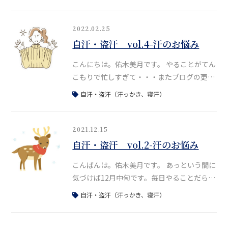
ずつ芽吹き、そんな様子を目にするとほっこ
りします。 さて、今日は少し間が空きました
が、汗のお悩みの締めくくりで実際に四柱推
2022.02.25
命の八字を例にあげながら解説をし、このテ
自汗・盗汗 vol.4-汗のお悩み
ーマは終わりにしたいと思います。 汗でお悩
こんにちは。佑木美月です。 やることがてん
みの方の八字はいくつか持っていますが、ブ
こもりで忙しすぎて・・・またブログの更新
ログ
ができていませんでした。２月にアップ予定
自汗・盗汗（汗っかき、寝汗）
とお話していたHPは、ページ数が多いの
と、いろいろなコンテンツが入っているの
で、遅れていますが来月上旬にアップ予定で
2021.12.15
す。 少しだけお見せするとTOPページはこん
自汗・盗汗 vol.2-汗のお悩み
な感じです～^^ また年内には、3冊目の本出
こんばんは。佑木美月です。 あっという間に
版のお話が、ある出版社さんとの間
気づけば12月中旬です。毎日やることだらけ
でPCばかり見ているので、目が痛いです
自汗・盗汗（汗っかき、寝汗）
^^ 目を使いすぎると、五臓の肝も傷むので
イライラの原因にもなります。控えたいので