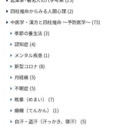
起業家･著名人の八字考察
(15)
四柱推命からみる人間心理
(2)
中医学・漢方と四柱推命 ～予防医学～
(75)
季節の養生法
(3)
認知症
(4)
メンタル疾患
(1)
新型コロナ
(8)
月経痛
(5)
不眠症
(5)
眩暈（めまい）
(7)
癲癇（てんかん）
(1)
自汗・盗汗（汗っかき、寝汗）
(5)