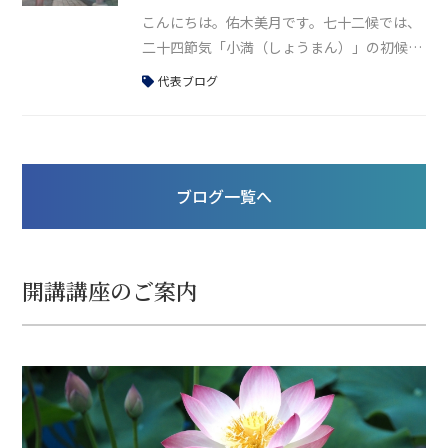
私が大切にしていること
われた、あるいは「本当に良かった」と思っ
こんにちは。佑木美月です。七十二候では、
二十四節気「小満（しょうまん）」の初候に
あたる「蚕起食桑（かいこおきてくわをは
代表ブログ
む）」の時期を迎えています。七十二候を意
識すると、季節の細かな移り変わりや、日本
の文化からの知恵を暮らしに取り入れること
ができますね。最近Noteを始めました。こ
ブログ一覧へ
ちらでは七十二候と日本の文化、そして食養
生について書いていますので、よかったら参
考にしてください。👉https://no
開講講座のご案内