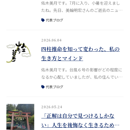
佑木美月です。7月に入り、小暑を迎えまし
たね。先日、美輪明宏さんのご逝去のニュー
スがありました。かねてより体調が優れない
代表ブログ
というお話をある場所で伺っていたため、そ
のお知らせに大きな驚きはなかったものの、
やはり寂しさがこみ上げます。私は美輪さん
2026.06.04
のファンで、30代の頃は大阪で、舞台「黒蜥
四柱推命を知って変わった、私の
蜴」や「毛皮のマリー」、「愛の讃歌〜エデ
生き方とマインド
ィット・ピアフ物語〜」などをよく観に行っ
ていました。当時、美輪さんはすでに80
佑木美月です。台風６号の影響がどの程度に
なるか心配していましたが、私の住んでいる
地域はそこまでひどくなく、ほっと一安心し
代表ブログ
ました。皆さんはお変わりありませんか？昨
日は鑑定のお仕事などで大阪に行っていまし
た。対面鑑定は、昨年は奈良オフィスとオン
2026.05.24
ラインのみで受け付けていましたが、現在は
「正解は自分で見つけるしかな
大阪での対面鑑定も再開しています。さて、
い」人生を後悔なく生きるために
今日は改めて、私が四柱推命を知っていて救