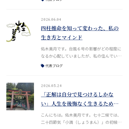
というお話をある場所で伺っていたため、そ
のお知らせに大きな驚きはなかったものの、
やはり寂しさがこみ上げます。私は美輪さん
2026.06.04
のファンで、30代の頃は大阪で、舞台「黒蜥
四柱推命を知って変わった、私の
蜴」や「毛皮のマリー」、「愛の讃歌〜エデ
生き方とマインド
ィット・ピアフ物語〜」などをよく観に行っ
ていました。当時、美輪さんはすでに80
佑木美月です。台風６号の影響がどの程度に
なるか心配していましたが、私の住んでいる
地域はそこまでひどくなく、ほっと一安心し
代表ブログ
ました。皆さんはお変わりありませんか？昨
日は鑑定のお仕事などで大阪に行っていまし
た。対面鑑定は、昨年は奈良オフィスとオン
2026.05.24
ラインのみで受け付けていましたが、現在は
「正解は自分で見つけるしかな
大阪での対面鑑定も再開しています。さて、
い」人生を後悔なく生きるために
今日は改めて、私が四柱推命を知っていて救
私が大切にしていること
われた、あるいは「本当に良かった」と思っ
こんにちは。佑木美月です。七十二候では、
二十四節気「小満（しょうまん）」の初候に