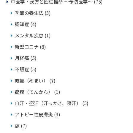
中医学・漢方と四柱推命 ～予防医学～
(75)
季節の養生法
(3)
認知症
(4)
メンタル疾患
(1)
新型コロナ
(8)
月経痛
(5)
不眠症
(5)
眩暈（めまい）
(7)
癲癇（てんかん）
(1)
自汗・盗汗（汗っかき、寝汗）
(5)
アトピー性皮膚炎
(3)
癌
(7)