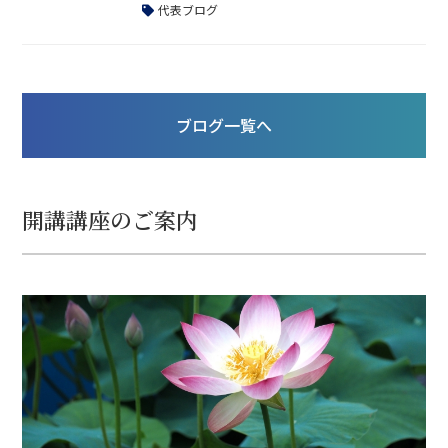
あたる「蚕起食桑（かいこおきてくわをは
代表ブログ
む）」の時期を迎えています。七十二候を意
識すると、季節の細かな移り変わりや、日本
の文化からの知恵を暮らしに取り入れること
ができますね。最近Noteを始めました。こ
ブログ一覧へ
ちらでは七十二候と日本の文化、そして食養
生について書いていますので、よかったら参
考にしてください。👉https://no
開講講座のご案内