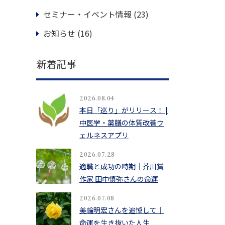
セミナー・イベント情報
(23)
お知らせ
(16)
新着記事
2026.08.04
本日「巡り」がリリース！ |
中医学・薬膳の体質改善ウ
ェルネスアプリ
2026.07.28
適職と成功の時期｜芥川賞
作家 田中慎弥さんの命運
2026.07.08
美輪明宏さんを追悼して｜
命運を生き抜いた人生