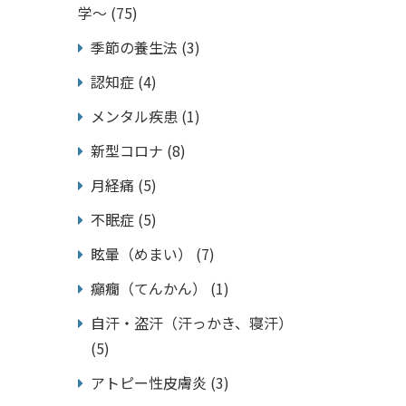
学～
(75)
季節の養生法
(3)
認知症
(4)
メンタル疾患
(1)
新型コロナ
(8)
月経痛
(5)
不眠症
(5)
眩暈（めまい）
(7)
癲癇（てんかん）
(1)
自汗・盗汗（汗っかき、寝汗）
(5)
アトピー性皮膚炎
(3)