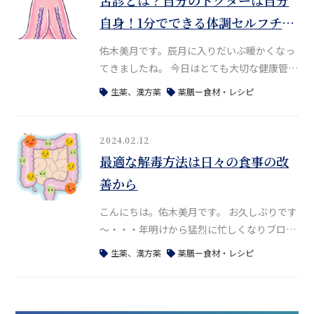
この時期に旬を迎える梅には、私たちの体を
自身！1分でできる体調セルフチェ
整えてくれる様々な嬉しい作用があります。
ック
梅に含まれる豊富なクエン酸が代謝を促
佑木美月です。辰月に入りだいぶ暖かくなっ
てきましたね。 今日はとても大切な健康管理
についてのお話です。 以前も、ここ数年、お
生薬、漢方薬
薬膳ー食材・レシピ
客様、受講生さんなど含め、私の周りで脳梗
塞や癌、難病など重い病気になられる方、亡
くなられる方が増えているとお話ししまし
2024.02.12
た。 藤江さんが最近YouTubeで、2025年1月
最適な解毒方法は日々の食事の改
の日本人の死亡数が異常すぎると、詳しいデ
善から
ータをあげながら解説されているのもみ
こんにちは。佑木美月です。 お久しぶりです
～・・・年明けから猛烈に忙しくなりブログ
の更新ができませんでした。新たにフリーラ
生薬、漢方薬
薬膳ー食材・レシピ
ンスのエンジニアとしての仕事もスタートし
2月からは、大きめのWEB開発のプロジェク
トに参画することになり、本業もあるので休