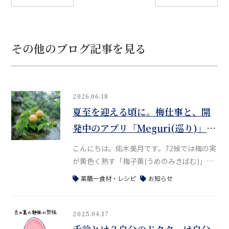
その他のブログ記事を見る
2026.06.18
夏至を迎える頃に。梅仕事と、開
発中のアプリ「Meguri(巡り)」の
お話
こんにちは。佑木美月です。72候では梅の実
が黄色く熟す「梅子黄(うめのみきばむ)」の
頃を過ぎ、もうすぐ夏至を迎えますね。一年
薬膳ー食材・レシピ
お知らせ
で一番昼が長くなるこの時期、忙しい日々の
暮らしの中にも小さな季節の変化を感じてみ
ていただけると、ほっとする時間を持つこと
2025.04.17
ができると思います。梅のチカラと夏の養生
舌診とは？自分のドクターは自分