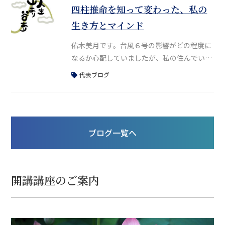
のファンで、30代の頃は大阪で、舞台「黒蜥
四柱推命を知って変わった、私の
蜴」や「毛皮のマリー」、「愛の讃歌〜エデ
生き方とマインド
ィット・ピアフ物語〜」などをよく観に行っ
ていました。当時、美輪さんはすでに80
佑木美月です。台風６号の影響がどの程度に
なるか心配していましたが、私の住んでいる
地域はそこまでひどくなく、ほっと一安心し
代表ブログ
ました。皆さんはお変わりありませんか？昨
日は鑑定のお仕事などで大阪に行っていまし
た。対面鑑定は、昨年は奈良オフィスとオン
ラインのみで受け付けていましたが、現在は
ブログ一覧へ
大阪での対面鑑定も再開しています。さて、
今日は改めて、私が四柱推命を知っていて救
われた、あるいは「本当に良かった」と思っ
開講講座のご案内