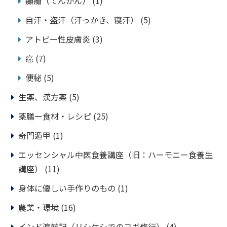
癲癇（てんかん）
(1)
自汗・盗汗（汗っかき、寝汗）
(5)
アトピー性皮膚炎
(3)
癌
(7)
便秘
(5)
生薬、漢方薬
(5)
薬膳ー食材・レシピ
(25)
奇門遁甲
(1)
エッセンシャル中医食養講座（旧：ハーモニー食養生
講座）
(11)
身体に優しい手作りのもの
(1)
農業・環境
(16)
インド渡航記（リシケシでのヨガ修行）
(4)