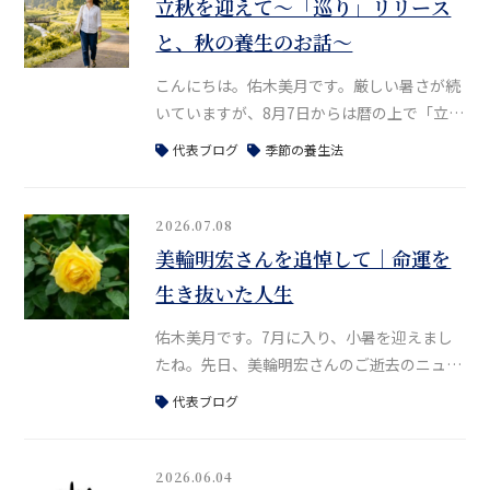
立秋を迎えて〜「巡り」リリース
と、秋の養生のお話〜
こんにちは。佑木美月です。厳しい暑さが続
いていますが、8月7日からは暦の上で「立
秋」を迎えました。8/7〜8/11頃は、七十二
代表ブログ
季節の養生法
候では涼風至（すずかぜいたる）。文字通
り、ふと涼しい風が立ち始める頃とされてい
ます。秋は静かに、ゆっくりと近づいてきて
2026.07.08
います。体質改善ウェルネスアプリ
美輪明宏さんを追悼して｜命運を
「Meguri（巡り）」をリリースしました8/4
生き抜いた人生
に、3月後半から作っていた中医学・薬膳の
体質改善ウェルネスアプリ「Megur
佑木美月です。7月に入り、小暑を迎えまし
たね。先日、美輪明宏さんのご逝去のニュー
スがありました。かねてより体調が優れない
代表ブログ
というお話をある場所で伺っていたため、そ
のお知らせに大きな驚きはなかったものの、
やはり寂しさがこみ上げます。私は美輪さん
2026.06.04