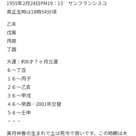
1955年2月24日PM19：15 サンフランシスコ
真正生時は18時54分頃
乙未
戊寅
丙辰
丁酉
大運：約6才７ヶ月立運
６～丁丑
１６～丙子
２６～乙亥
３６～甲戌
４６～癸酉―2001年交替
５６～壬申
・・・
寅月仲春の生まれで土は死令で弱いです。この時期は木