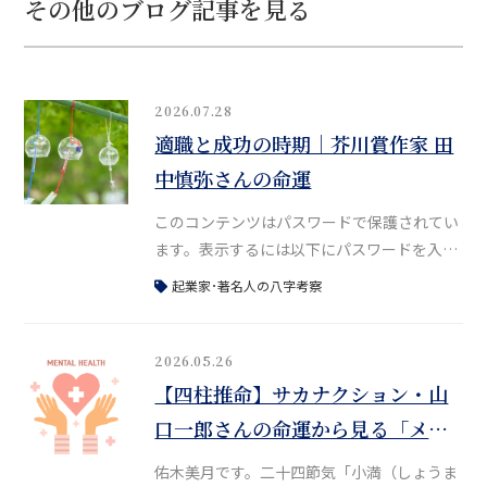
その他のブログ記事を見る
2026.07.28
適職と成功の時期｜芥川賞作家 田
中慎弥さんの命運
このコンテンツはパスワードで保護されてい
ます。表示するには以下にパスワードを入力
してください: パスワード:
起業家･著名人の八字考察
2026.05.26
【四柱推命】サカナクション・山
口一郎さんの命運から見る「メン
タル疾患」との向き合い方
佑木美月です。二十四節気「小満（しょうま