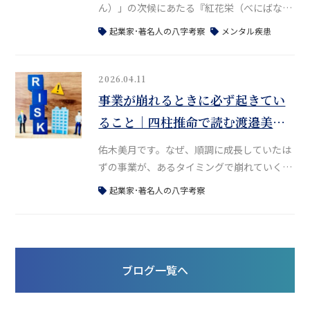
ん）」の次候にあたる『紅花栄（べにばなさ
かう）』の時期に入りました。今日は、サカ
起業家･著名人の八字考察
メンタル疾患
ナクションの山口一郎さんの命運を読み解き
ながら、「メンタル疾患」についてお話しし
ていきたいと思います。先日の「四柱推命ア
2026.04.11
ドバンストコース講座」で解説した、メンタ
事業が崩れるときに必ず起きてい
ル疾患についての中医学的視点を交えた見方
ること｜四柱推命で読む渡邉美樹
をYouTubeでも配信しています。そちらもあ
の命運
わせて参考にしてくださいね。メンタ
佑木美月です。なぜ、順調に成長していたは
ずの事業が、あるタイミングで崩れていくの
でしょうか。多くの人は「経営判断のミス」
起業家･著名人の八字考察
や「時代の変化」を理由に挙げます。しか
し、本当にそれだけで説明できるのでしょう
か。今回は、渡邉美樹氏の歩みをひとつのケ
ースとして、事業が崩れるときに必ず起きて
ブログ一覧へ
いる“構造”について、命理学の視点から読み
解いていきます。※本記事は公表されている
情報をもとに、命理学的な構造を分析したも