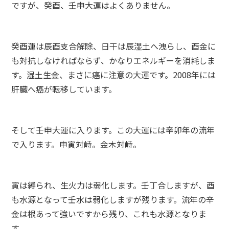
ですが、癸酉、壬申大運はよくありません。
癸酉運は辰酉支合解除、日干は辰湿土へ洩らし、酉金に
も対抗しなければならず、かなりエネルギーを消耗しま
す。湿土生金、まさに癌に注意の大運です。2008年には
肝臓へ癌が転移しています。
そして壬申大運に入ります。この大運には辛卯年の流年
で入ります。申寅対峙。金木対峙。
寅は縛られ、生火力は弱化します。壬丁合しますが、酉
も水源となって壬水は弱化しますが残ります。流年の辛
金は根あって強いですから残り、これも水源となりま
す。