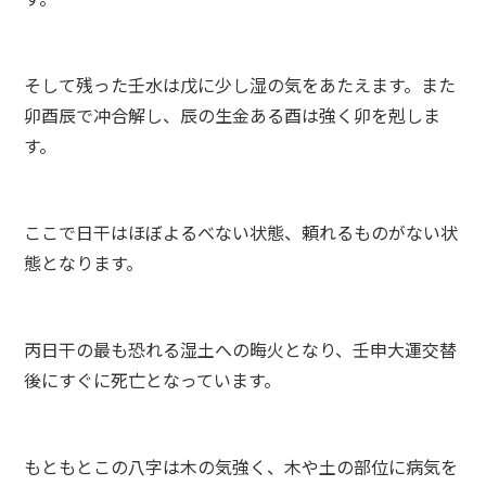
そして残った壬水は戊に少し湿の気をあたえます。また
卯酉辰で冲合解し、辰の生金ある酉は強く卯を剋しま
す。
ここで日干はほぼよるべない状態、頼れるものがない状
態となります。
丙日干の最も恐れる湿土への晦火となり、壬申大運交替
後にすぐに死亡となっています。
もともとこの八字は木の気強く、木や土の部位に病気を