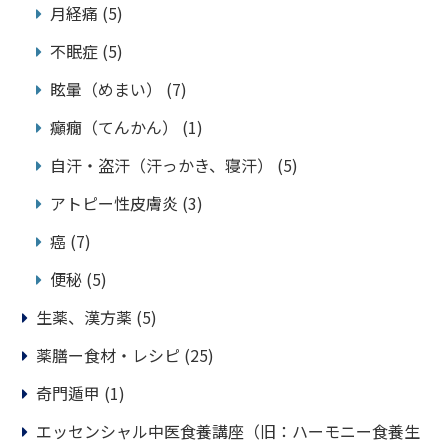
月経痛
(5)
不眠症
(5)
眩暈（めまい）
(7)
癲癇（てんかん）
(1)
自汗・盗汗（汗っかき、寝汗）
(5)
アトピー性皮膚炎
(3)
癌
(7)
便秘
(5)
生薬、漢方薬
(5)
薬膳ー食材・レシピ
(25)
奇門遁甲
(1)
エッセンシャル中医食養講座（旧：ハーモニー食養生